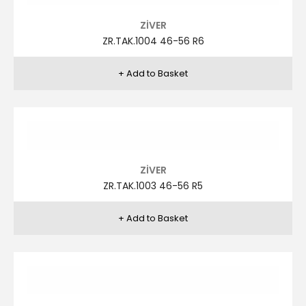
ZİVER
ZR.TAK.976 48-58-6 R7
FRANCISCO LOPEZ
FRA.L.TAK.452 48-58 R1