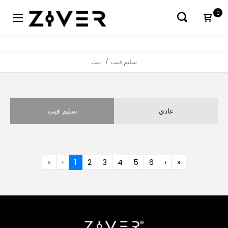
0
سليم فيت
بيت
عادي
سليم فيت
«
‹
1
2
3
4
5
6
›
»