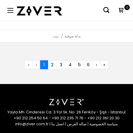
0
بدلة صوفية
بيت
«
‹
1
2
3
4
5
6
›
»
Yayla Mh. Cinderesi Cd. 3.Yol Sk. No: 26 Feriköy - Şişli - İstanbul
+90 212 254 50 64
-
+90 212 235 71 76
-
+90 212 361 20 30
سياسة الخصوصية
|
صالة العرض
|
اتصل بنا
|
info@ziver.com.tr