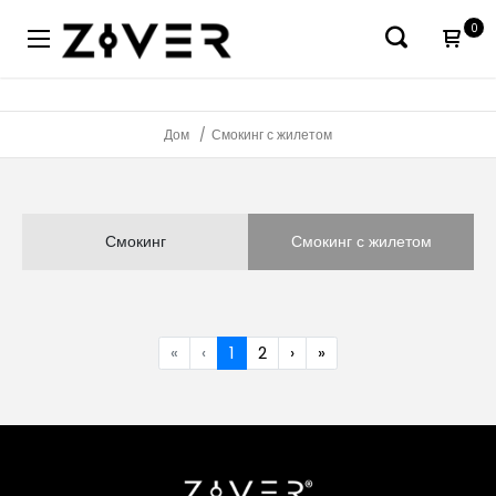
0
Дом
Смокинг с жилетом
Смокинг
Смокинг с жилетом
«
‹
1
2
›
»